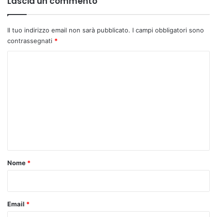
Lascia un commento
Il tuo indirizzo email non sarà pubblicato.
I campi obbligatori sono
contrassegnati
*
C
o
m
m
e
n
t
o
Nome
*
*
Email
*