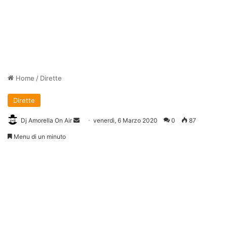
Home
/
Dirette
Dirette
Invia
Dj Amorella On Air
venerdì, 6 Marzo 2020
0
87
un'email
Menu di un minuto