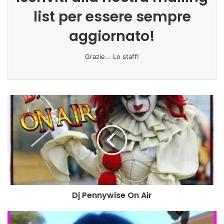
list per essere sempre
aggiornato!
Grazie... Lo staff!
D
j
P
e
n
n
y
w
i
Dj Pennywise On Air
s
e
O
D