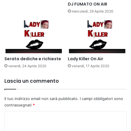
DJ FUMATO ON AIR
mercoledì, 29 Aprile 2020
Serata dediche e richieste
Lady Killer On Air
venerdì, 24 Aprile 2020
venerdì, 17 Aprile 2020
Lascia un commento
Il tuo indirizzo email non sarà pubblicato.
I campi obbligatori sono
contrassegnati
*
C
o