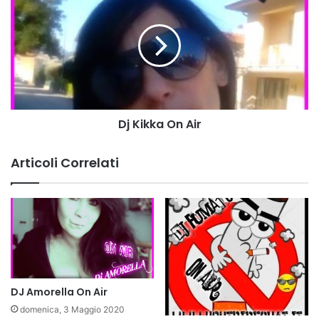
n
j
A
K
i
i
r
k
k
a
O
n
Dj Kikka On Air
A
i
r
Articoli Correlati
DJ Amorella On Air
domenica, 3 Maggio 2020