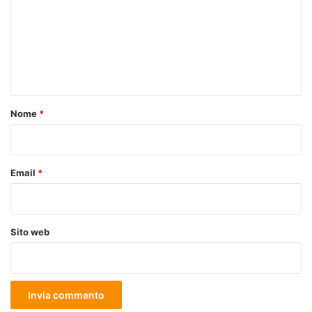
m
m
e
n
t
o
Nome
*
*
Email
*
Sito web