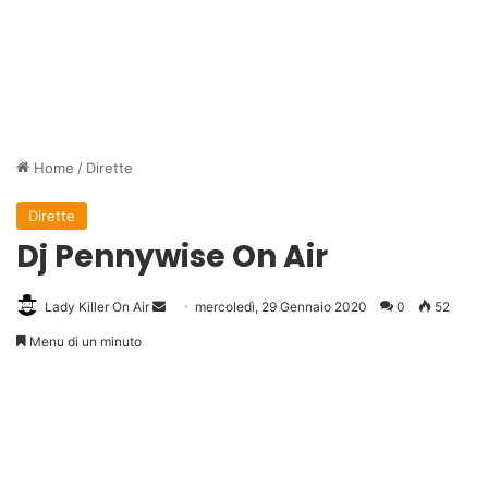
Home
/
Dirette
Dirette
Dj Pennywise On Air
Lady Killer On Air
Invia
mercoledì, 29 Gennaio 2020
0
52
un'email
Menu di un minuto