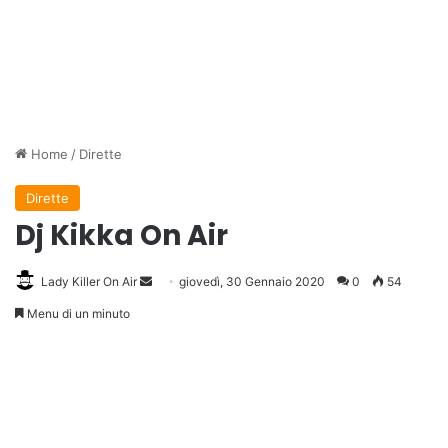
Home
/
Dirette
Dirette
Dj Kikka On Air
Lady Killer On Air
Invia
giovedì, 30 Gennaio 2020
0
54
un'email
Menu di un minuto