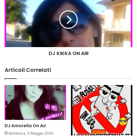
n
J
A
K
i
I
r
K
K
A
O
N
DJ KIKKA ON AIR
A
I
R
Articoli Correlati
DJ Amorella On Air
domenica, 3 Maggio 2020