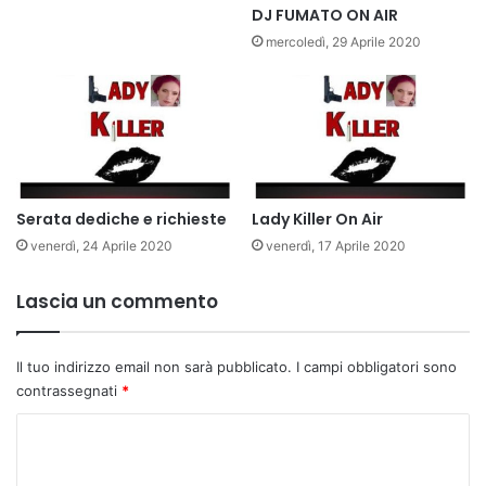
DJ FUMATO ON AIR
mercoledì, 29 Aprile 2020
Serata dediche e richieste
Lady Killer On Air
venerdì, 24 Aprile 2020
venerdì, 17 Aprile 2020
Lascia un commento
Il tuo indirizzo email non sarà pubblicato.
I campi obbligatori sono
contrassegnati
*
C
o