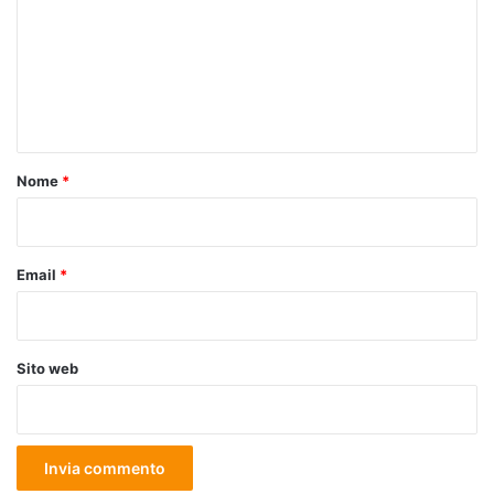
m
m
e
n
t
o
Nome
*
*
Email
*
Sito web