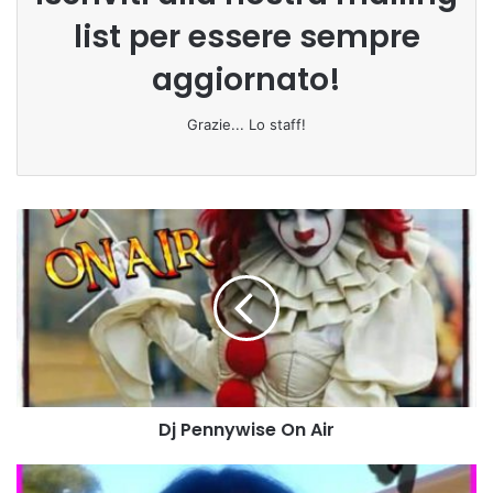
list per essere sempre
aggiornato!
Grazie... Lo staff!
D
j
P
e
n
n
y
w
i
Dj Pennywise On Air
s
e
O
D